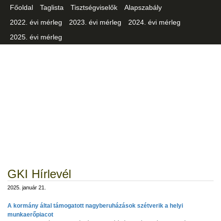
Főoldal
Taglista
Tisztségviselők
Alapszabály
2022. évi mérleg
2023. évi mérleg
2024. évi mérleg
2025. évi mérleg
Csongrád-Csanád Vármegyei
Iparszövetség
GKI Hírlevél
2025. január 21.
A kormány által támogatott nagyberuházások szétverik a helyi
munkaerőpiacot