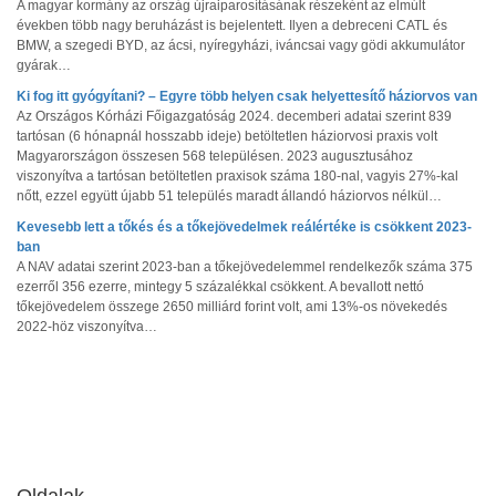
A magyar kormány az ország újraiparosításának részeként az elmúlt
években több nagy beruházást is bejelentett. Ilyen a debreceni CATL és
BMW, a szegedi BYD, az ácsi, nyíregyházi, iváncsai vagy gödi akkumulátor
gyárak…
Ki fog itt gyógyítani? – Egyre több helyen csak helyettesítő háziorvos van
Az Országos Kórházi Főigazgatóság 2024. decemberi adatai szerint 839
tartósan (6 hónapnál hosszabb ideje) betöltetlen háziorvosi praxis volt
Magyarországon összesen 568 településen. 2023 augusztusához
viszonyítva a tartósan betöltetlen praxisok száma 180-nal, vagyis 27%-kal
nőtt, ezzel együtt újabb 51 település maradt állandó háziorvos nélkül…
Kevesebb lett a tőkés és a tőkejövedelmek reálértéke is csökkent 2023-
ban
A NAV adatai szerint 2023-ban a tőkejövedelemmel rendelkezők száma 375
ezerről 356 ezerre, mintegy 5 százalékkal csökkent. A bevallott nettó
tőkejövedelem összege 2650 milliárd forint volt, ami 13%-os növekedés
2022-höz viszonyítva…