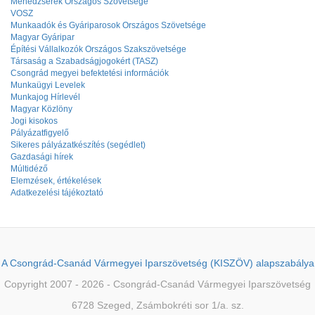
Menedzserek Országos Szövetsége
VOSZ
Munkaadók és Gyáriparosok Országos Szövetsége
Magyar Gyáripar
Építési Vállalkozók Országos Szakszövetsége
Társaság a Szabadságjogokért (TASZ)
Csongrád megyei befektetési információk
Munkaügyi Levelek
Munkajog Hírlevél
Magyar Közlöny
Jogi kisokos
Pályázatfigyelő
Sikeres pályázatkészítés (segédlet)
Gazdasági hírek
Múltidéző
Elemzések, értékelések
Adatkezelési tájékoztató
A Csongrád-Csanád Vármegyei Iparszövetség (KISZÖV) alapszabálya
Copyright 2007 - 2026 - Csongrád-Csanád Vármegyei Iparszövetség
6728 Szeged, Zsámbokréti sor 1/a. sz.