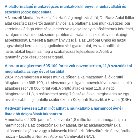
A platformalapú munkavégzés munkakörülményei, munkavállalói és
szociális jogok kapcsolata
A Nemzeti Média- és Hírközlési Hatóság megbízásából, Dr. Rácz-Antal Ildikó
által készített szakértői tanulmány célja a platformalapú munkavégzés jogi
kereteinek átfogó elemzése, beleértve a jogviszony minősítésének kérdését,
az algoritmizált menedzsment problémáit, valamint a kollektív munkajogi
aspektusokat. Emellett a tanulmány vizsgálja az Európai Uniós és hazai
jogszabályi kereteket, a jogalkalmazási gyakorlatot, és szakpolitikai
javaslatokat fogalmaz meg a szabályozás fejlesztésére. A cikk a
tanulmányból készült összefoglaló.
A bruttó átlagkereset 695 100 forint volt novemberben, 11,9 százalékkal
meghaladta az egy évvel korábbit
2024. novemberben a teljes munkaidőben alkalmazásban állók bruttó
átlagkeresete 695 100, a kedvezmények figyelembevételével számolt nettó
átlagkereset 478 000 forint volt. A bruttó átlagkereset 11,9, a nettó
átlagkereset 11,8, a reálkereset pedig 7,9 százalékkal meghaladta az egy
évvel korábbit – jelentette csütörtökön a Központi Statisztikai Hivatal (KSH).
Kedvezményesen 1,8 milliót adhat a munkáltató a harmincöt évnél
fiatalabb dolgozóinak lakhatásra
A munkáltató 2025. január 1-től évente 1,8 millió forinttal támogathatja a
harmincöt év alatti dolgozóinak lakhatását. Így az alkalmazottjának a
lakásbérleti díjához vagy a lakáscélú hitelének törlesztőrészletéhez járulhat
hozzá – közölte a Nemzeti Adó- és Vámhivatal (NAV).