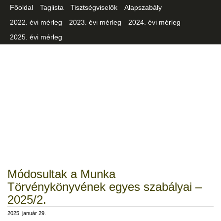
Főoldal
Taglista
Tisztségviselők
Alapszabály
2022. évi mérleg
2023. évi mérleg
2024. évi mérleg
2025. évi mérleg
Csongrád-Csanád Vármegyei
Iparszövetség
Módosultak a Munka
Törvénykönyvének egyes szabályai –
2025/2.
2025. január 29.