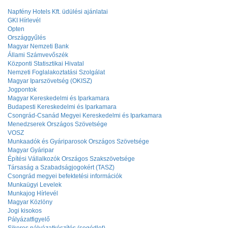
Napfény Hotels Kft. üdülési ajánlatai
GKI Hírlevél
Opten
Országgyűlés
Magyar Nemzeti Bank
Állami Számvevőszék
Központi Statisztikai Hivatal
Nemzeti Foglalakoztatási Szolgálat
Magyar Iparszövetség (OKISZ)
Jogpontok
Magyar Kereskedelmi és Iparkamara
Budapesti Kereskedelmi és Iparkamara
Csongrád-Csanád Megyei Kereskedelmi és Iparkamara
Menedzserek Országos Szövetsége
VOSZ
Munkaadók és Gyáriparosok Országos Szövetsége
Magyar Gyáripar
Építési Vállalkozók Országos Szakszövetsége
Társaság a Szabadságjogokért (TASZ)
Csongrád megyei befektetési információk
Munkaügyi Levelek
Munkajog Hírlevél
Magyar Közlöny
Jogi kisokos
Pályázatfigyelő