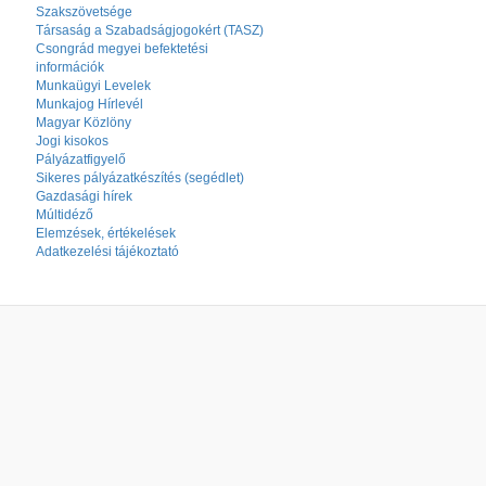
Szakszövetsége
Társaság a Szabadságjogokért (TASZ)
Csongrád megyei befektetési
információk
Munkaügyi Levelek
Munkajog Hírlevél
Magyar Közlöny
Jogi kisokos
Pályázatfigyelő
Sikeres pályázatkészítés (segédlet)
Gazdasági hírek
Múltidéző
Elemzések, értékelések
Adatkezelési tájékoztató