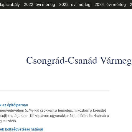
lapszabály
2022. évi mérleg
2023. évi mérleg
2024. évi mérleg
2
Csongrád-Csanád Vármegy
k az építőiparban
 negyedévében 5,7%-kal csökkent a termelés, miközben a kereslet
 sújtja az ágazatot. Középtávon ugyanakkor fellendülést hozhatnak a
italizáció.
k költségvetései hatásai