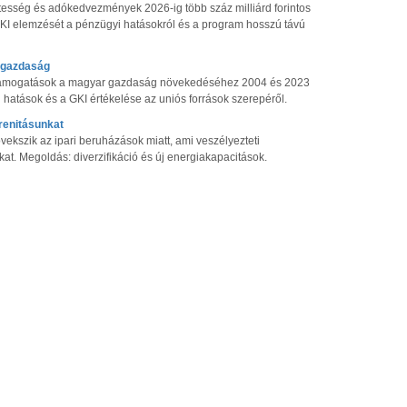
esség és adókedvezmények 2026-ig több száz milliárd forintos
 GKI elemzését a pénzügyi hatásokról és a program hosszú távú
i gazdaság
s támogatások a magyar gazdaság növekedéséhez 2004 és 2023
 hatások és a GKI értékelése az uniós források szerepéről.
renitásunkat
kszik az ipari beruházások miatt, ami veszélyezteti
t. Megoldás: diverzifikáció és új energiakapacitások.