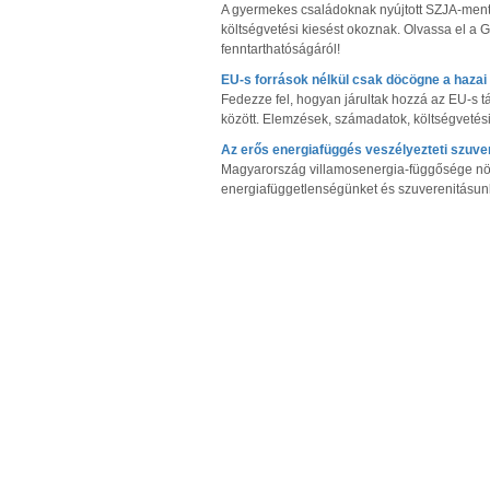
A gyermekes családoknak nyújtott SZJA-ment
költségvetési kiesést okoznak. Olvassa el a
fenntarthatóságáról!
EU-s források nélkül csak döcögne a haza
Fedezze fel, hogyan járultak hozzá az EU-
között. Elemzések, számadatok, költségvetési
Az erős energiafüggés veszélyezteti szuve
Magyarország villamosenergia-függősége növe
energiafüggetlenségünket és szuverenitásunka