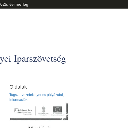
025. évi mérleg
ei Iparszövetség
Oldalak
Tagszervezetek nyertes pályázatai,
információk