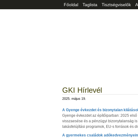
Főoldal
Taglista
Tisztségviselők
A
GKI Hírlevél
2025. május 19.
A Gyenge évkezdet és bizonytalan kilátáso
Gyenge évkezdet az építőiparban: 2025 első
visszaesése és a pénzügyi bizonytalanság is
lakásfelújítási programok, EU-s források és dig
A gyermekes családok adókedvezményeine