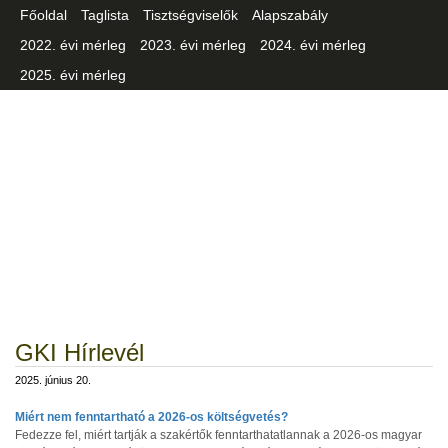
Főoldal
Taglista
Tisztségviselők
Alapszabály
2022. évi mérleg
2023. évi mérleg
2024. évi mérleg
2025. évi mérleg
Csongrád-Csanád Vármegyei
Iparszövetség
GKI Hírlevél
2025. június 20.
Miért nem fenntartható a 2026-os költségvetés?
Fedezze fel, miért tartják a szakértők fenntarthatatlannak a 2026-os magyar