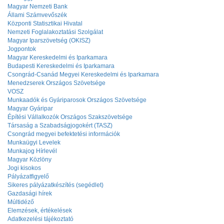
Magyar Nemzeti Bank
Állami Számvevőszék
Központi Statisztikai Hivatal
Nemzeti Foglalakoztatási Szolgálat
Magyar Iparszövetség (OKISZ)
Jogpontok
Magyar Kereskedelmi és Iparkamara
Budapesti Kereskedelmi és Iparkamara
Csongrád-Csanád Megyei Kereskedelmi és Iparkamara
Menedzserek Országos Szövetsége
VOSZ
Munkaadók és Gyáriparosok Országos Szövetsége
Magyar Gyáripar
Építési Vállalkozók Országos Szakszövetsége
Társaság a Szabadságjogokért (TASZ)
Csongrád megyei befektetési információk
Munkaügyi Levelek
Munkajog Hírlevél
Magyar Közlöny
Jogi kisokos
Pályázatfigyelő
Sikeres pályázatkészítés (segédlet)
Gazdasági hírek
Múltidéző
Elemzések, értékelések
Adatkezelési tájékoztató