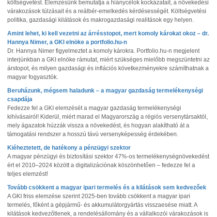
költségvetést. Elemzésünk bemutatja a hiánycélok kockázatait, a növekedési
várakozások túlzásait és a reálbér-emelkedés kérdésességét. Költségvetési
politika, gazdasági kilátások és makrogazdasági realitások egy helyen.
Amint lehet, ki kell vezetni az árrésstopot, mert komoly károkat okoz – dr.
Hannya Nimer, a GKI elnöke a portfolio.hu-n
Dr. Hannya Nimer figyelmeztet a komoly károkra. Portfolio.hu-n megjelent
interjúnkban a GKI elnöke rámutat, miért szükséges mielőbb megszüntetni az
árstopot, és milyen gazdasági és inflációs következményekre számíthatnak a
magyar fogyasztók.
Beruházunk, mégsem haladunk – a magyar gazdaság termelékenységi
csapdája
Fedezze fel a GKI elemzését a magyar gazdaság termelékenységi
kihívásairól! Kiderül, miért marad el Magyarország a régiós versenytársaktól,
mely ágazatok húzzák vissza a növekedést, és hogyan alakítható át a
támogatási rendszer a hosszú távú versenyképesség érdekében.
Kiéheztetett, de hatékony a pénzügyi szektor
A magyar pénzügyi és biztosítási szektor 47%-os termelékenységnövekedést
ért el 2010–2024 között a digitalizációnak köszönhetően – fedezze fel a
teljes elemzést!
Tovább csökkent a magyar ipari termelés és a kilátások sem kedvezőek
A GKI friss elemzése szerint 2025-ben tovább csökkent a magyar ipari
termelés, főként a gépjármű- és akkumulátorgyártás visszaesése miatt. A
kilátások kedvezőtlenek, a rendelésállomány és a vállalkozói várakozások is