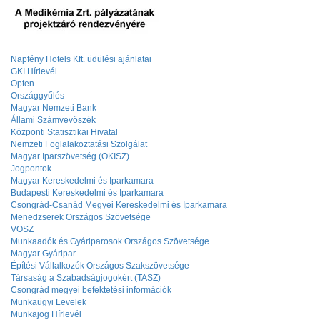
Napfény Hotels Kft. üdülési ajánlatai
GKI Hírlevél
Opten
Országgyűlés
Magyar Nemzeti Bank
Állami Számvevőszék
Központi Statisztikai Hivatal
Nemzeti Foglalakoztatási Szolgálat
Magyar Iparszövetség (OKISZ)
Jogpontok
Magyar Kereskedelmi és Iparkamara
Budapesti Kereskedelmi és Iparkamara
Csongrád-Csanád Megyei Kereskedelmi és Iparkamara
Menedzserek Országos Szövetsége
VOSZ
Munkaadók és Gyáriparosok Országos Szövetsége
Magyar Gyáripar
Építési Vállalkozók Országos Szakszövetsége
Társaság a Szabadságjogokért (TASZ)
Csongrád megyei befektetési információk
Munkaügyi Levelek
Munkajog Hírlevél