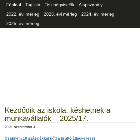
Főoldal
Taglista
Tisztségviselők
Alapszabály
2022. évi mérleg
2023. évi mérleg
2024. évi mérleg
2025. évi mérleg
Csongrád-Csanád Vármegyei
Iparszövetség
Kezdődik az iskola, késhetnek a
munkavállalók – 2025/17.
2025. szeptember 3.
Csaknem 10 százalékkal nőtt a bruttó átlagkereset