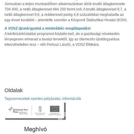
Júniusban a teljes munkaidőben alkalmazásban állók bruttó átlagkeresete
704 400, a nettó átlagkereset 484 200 forint volt. A bruttó átlagkereset 9,7, a
nettó átlagkereset 9,6, a reálkereset pedig 4,8 százalékkal meghaladta az
egy évvel korábbit – jelentette szerdán a Központi Statisztikai Hivatal (KSH).
A VOSZ újratárgyalná a minimálbér-megállapodást
A bérfelzárkóztatási programot folytatni kell, de a gazdasági növekedés
lényegesen elmarad a tavalyi tervektől, így az ütemezés újratárgyalása
elkerülhetetlen lesz – véli Perlusz László, a VOSZ főtitkára.
Oldalak
Tagszervezetek nyertes pályázatai, információk