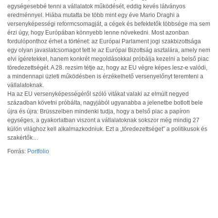
egységesebbé tenni a vállalatok működését, eddig kevés látványos
eredménnyel. Hiába mutatta be több mint egy éve Mario Draghi a
versenyképességi reformcsomagját, a cégek és befektetők többsége ma sem
érzi úgy, hogy Európában könnyebb lenne növekedni. Most azonban
fordulóponthoz érhet a történet: az Európai Parlament jogi szakbizottsága
egy olyan javaslatcsomagot tett le az Európai Bizottság asztalára, amely nem
elvi ígéretekkel, hanem konkrét megoldásokkal próbálja kezelni a belső piac
töredezettségét. A 28. rezsim tétje az, hogy az EU végre képes lesz-e valódi,
a mindennapi üzleti működésben is érzékelhető versenyelőnyt teremteni a
vállalatoknak.
Ha az EU versenyképességéről szóló vitákat valaki az elmúlt negyed
században követni próbálta, nagyjából ugyanabba a jelenetbe botlott bele
újra és újra: Brüsszelben mindenki tudja, hogy a belső piac a papíron
egységes, a gyakorlatban viszont a vállalatoknak sokszor még mindig 27
külön világhoz kell alkalmazkodniuk. Ezt a „töredezettséget” a politikusok és
szakértők…
Forrás:
Portfolio