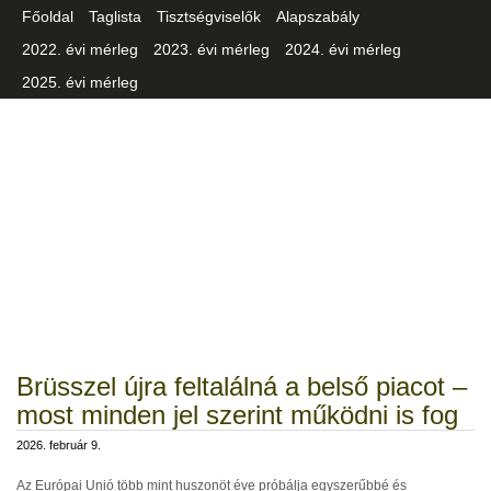
Főoldal
Taglista
Tisztségviselők
Alapszabály
2022. évi mérleg
2023. évi mérleg
2024. évi mérleg
2025. évi mérleg
Csongrád-Csanád Vármegyei
Iparszövetség
Brüsszel újra feltalálná a belső piacot –
most minden jel szerint működni is fog
2026. február 9.
Az Európai Unió több mint huszonöt éve próbálja egyszerűbbé és