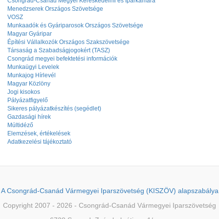
Csongrád-Csanád Megyei Kereskedelmi és Iparkamara
Menedzserek Országos Szövetsége
VOSZ
Munkaadók és Gyáriparosok Országos Szövetsége
Magyar Gyáripar
Építési Vállalkozók Országos Szakszövetsége
Társaság a Szabadságjogokért (TASZ)
Csongrád megyei befektetési információk
Munkaügyi Levelek
Munkajog Hírlevél
Magyar Közlöny
Jogi kisokos
Pályázatfigyelő
Sikeres pályázatkészítés (segédlet)
Gazdasági hírek
Múltidéző
Elemzések, értékelések
Adatkezelési tájékoztató
A Csongrád-Csanád Vármegyei Iparszövetség (KISZÖV) alapszabálya
Copyright 2007 - 2026 - Csongrád-Csanád Vármegyei Iparszövetség