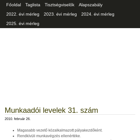
Főoldal
Taglista
Tisztségviselők
Alapszabály
2022. évi mérleg
2023. évi mérleg
2024. évi mérleg
2025. évi mérleg
Csongrád-Csanád Vármegyei
Iparszövetség
Munkaadói levelek 31. szám
2010. február 26.
Magasabb vezető közalkalmazott pályakezdőként.
Rendkívüli munkavégzés ellenértéke.