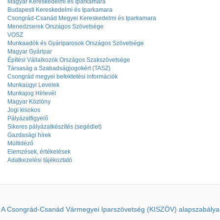
Magyar Kereskedelmi és Iparkamara
Budapesti Kereskedelmi és Iparkamara
Csongrád-Csanád Megyei Kereskedelmi és Iparkamara
Menedzserek Országos Szövetsége
VOSZ
Munkaadók és Gyáriparosok Országos Szövetsége
Magyar Gyáripar
Építési Vállalkozók Országos Szakszövetsége
Társaság a Szabadságjogokért (TASZ)
Csongrád megyei befektetési információk
Munkaügyi Levelek
Munkajog Hírlevél
Magyar Közlöny
Jogi kisokos
Pályázatfigyelő
Sikeres pályázatkészítés (segédlet)
Gazdasági hírek
Múltidéző
Elemzések, értékelések
Adatkezelési tájékoztató
A Csongrád-Csanád Vármegyei Iparszövetség (KISZÖV) alapszabálya