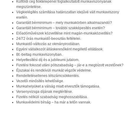
Külföldi cég fióktelepénél foglalkoztatott munkaviszonyának
megszüntetése.
Végkielégítés számítása határozatlan idejűvé vált munkaviszony
esetén.
Garantált bérminimum – mely munkakörben alkalmazandó?
Garantált bérminimum – további szakképesítés esetén?
Előadóművészek közvetítése mint magán-munkaközvetítés?
24/72 órás munkaidő-beosztás feltételei.
Munkaidő-változás az okmányirodában.
Egyéni vállalkozót álláskeresőként megillető ellátások.
Bt.-beltag munkaviszonyban.
Helyettesítési díj és a jubileumi jutalom.
Fizetési fokozat utáni pótszabadság – jár-e a megbízott vezetőnek?
Éjszakai és rendkívüli munkát végzők védelme.
Rendeltetésellenes létszámcsökkentés.
Vezetői minősítés lehetősége.
Munkahelyüket a válság miatt elvesztők támogatása.
Versenyvizsga díjának megtérítése.
Fizetés nélküli szabadság meghosszabítása.
Munkavédelmi bírság – ha már a tetőn vannak.