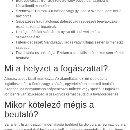
Bőrgyógyászat: Bőrrák-szűrésre vagy egyéb panaszokra is
közvetlenül mehetünk.
Szemészet: Ha romlik a látásod vagy gyulladt a szemed, nem kell a
háziorvos.
Sebészet és traumatológia: Baleset vagy sebészeti beavatkozás
esetén azonnal fogadnak.
Urológia: Férfiak számára is nyitva áll a közvetlen út a
szakrendelésre.
Fül-orr-gégészet: Mandulagyulladás vagy fülfájás esetén is mehetsz
szabadon.
Pszichiátria és onkológia: Ezeken a speciális területeken sem kérnek
beutalót.
Mi a helyzet a fogászattal?
A fogászat egy kicsit más tészta. Az alapellátáshoz, mint például a
fogkőleszedés, a tömés vagy a húzás, egyértelműen nem kell beutaló.
Azonban, ha bonyolultabb szájsebészeti műtétre vagy speciális fogászati
röntgenre van szükséged, a szakorvos kérhet beutalót a továbblépéshez.
Mikor kötelező mégis a
beutaló?
Bár a fenti lista hosszú, minden másra (például kardiológiára, reumatológiára
vagy laborvizsgálatra) továbbra is kell a háziorvos engedélye. Fontos, hogy a