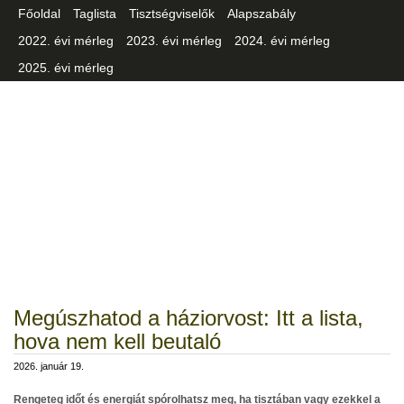
Főoldal
Taglista
Tisztségviselők
Alapszabály
2022. évi mérleg
2023. évi mérleg
2024. évi mérleg
2025. évi mérleg
Csongrád-Csanád Vármegyei
Iparszövetség
Megúszhatod a háziorvost: Itt a lista,
hova nem kell beutaló
2026. január 19.
Rengeteg időt és energiát spórolhatsz meg, ha tisztában vagy ezekkel a