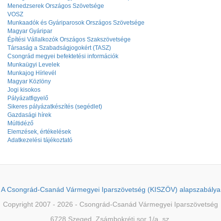
Menedzserek Országos Szövetsége
VOSZ
Munkaadók és Gyáriparosok Országos Szövetsége
Magyar Gyáripar
Építési Vállalkozók Országos Szakszövetsége
Társaság a Szabadságjogokért (TASZ)
Csongrád megyei befektetési információk
Munkaügyi Levelek
Munkajog Hírlevél
Magyar Közlöny
Jogi kisokos
Pályázatfigyelő
Sikeres pályázatkészítés (segédlet)
Gazdasági hírek
Múltidéző
Elemzések, értékelések
Adatkezelési tájékoztató
A Csongrád-Csanád Vármegyei Iparszövetség (KISZÖV) alapszabálya
Copyright 2007 - 2026 - Csongrád-Csanád Vármegyei Iparszövetség
6728 Szeged, Zsámbokréti sor 1/a. sz.