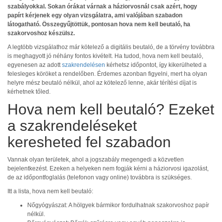
szabályokkal. Sokan órákat várnak a háziorvosnál csak azért, hogy
papírt kérjenek egy olyan vizsgálatra, ami valójában szabadon
látogatható. Összegyűjtöttük, pontosan hova nem kell beutaló, ha
szakorvoshoz készülsz.
A legtöbb vizsgálathoz már kötelező a digitális beutaló, de a törvény továbbra
is meghagyott jó néhány fontos kivételt. Ha tudod, hova nem kell beutaló,
egyenesen az adott
szakrendelésen
kérhetsz időpontot, így kikerülheted a
felesleges köröket a rendelőben. Érdemes azonban figyelni, mert ha olyan
helyre mész beutaló nélkül, ahol az kötelező lenne, akár térítési díjat is
kérhetnek tőled.
Hova nem kell beutaló? Ezeket
a szakrendeléseket
keresheted fel szabadon
Vannak olyan területek, ahol a jogszabály megengedi a közvetlen
bejelentkezést. Ezeken a helyeken nem fogják kérni a háziorvosi igazolást,
de az időpontfoglalás (telefonon vagy online) továbbra is szükséges.
Itt a lista, hova nem kell beutaló:
Nőgyógyászat: A hölgyek bármikor fordulhatnak szakorvoshoz papír
nélkül.