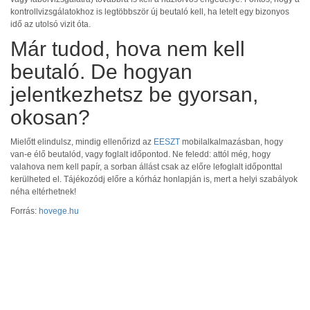
kontrollvizsgálatokhoz is legtöbbször új beutaló kell, ha letelt egy bizonyos
idő az utolsó vizit óta.
Már tudod, hova nem kell
beutaló. De hogyan
jelentkezhetsz be gyorsan,
okosan?
Mielőtt elindulsz, mindig ellenőrizd az
EESZT
mobilalkalmazásban, hogy
van-e élő beutalód, vagy foglalt időpontod. Ne feledd: attól még, hogy
valahova nem kell papír, a sorban állást csak az előre lefoglalt időponttal
kerülheted el. Tájékozódj előre a kórház honlapján is, mert a helyi szabályok
néha eltérhetnek!
Forrás:
hovege.hu