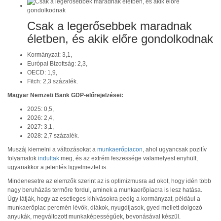
Csak a legerősebbek maradnak
életben, és akik előre gondolkodnak
Kormányzat: 3,1,
Európai Bizottság: 2,3,
OECD: 1,9,
Fitch: 2,3 százalék.
Magyar Nemzeti Bank GDP-előrejelzései:
2025: 0,5,
2026: 2,4,
2027: 3,1,
2028: 2,7 százalék.
Muszáj kiemelni a változásokat a
munkaerőpiacon
, ahol ugyancsak pozitív
folyamatok
indultak
meg, és az extrém feszessége valamelyest enyhült,
ugyanakkor a jelentés figyelmeztet is.
Mindenesetre az elemzők szerint az is optimizmusra ad okot, hogy idén több
nagy beruházás termőre fordul, aminek a munkaerőpiacra is lesz hatása.
Úgy látják, hogy az esetleges kihívásokra pedig a kormányzat, például a
munkaerőpiac peremén lévők, diákok, nyugdíjasok, gyed mellett dolgozó
anyukák, megváltozott munkaképességűek, bevonásával készül.