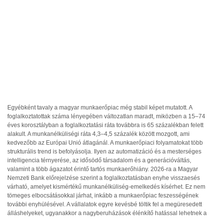
Egyébként tavaly a magyar munkaerőpiac még stabil képet mutatott. A
foglalkoztatottak száma lényegében változatlan maradt, miközben a 15–74
éves korosztályban a foglalkoztatási ráta továbbra is 65 százalékban felett
alakult. A munkanélküliségi ráta 4,3–4,5 százalék között mozgott, ami
kedvezőbb az Európai Unió átlagánál. A munkaerőpiaci folyamatokat több
strukturális trend is befolyásolja. Ilyen az automatizáció és a mesterséges
intelligencia térnyerése, az idősödő társadalom és a generációváltás,
valamint a több ágazatot érintő tartós munkaerőhiány. 2026-ra a Magyar
Nemzeti Bank előrejelzése szerint a foglalkoztatásban enyhe visszaesés
várható, amelyet kismértékű munkanélküliség-emelkedés kísérhet. Ez nem
tömeges elbocsátásokkal járhat, inkább a munkaerőpiac feszességének
további enyhülésével. A vállalatok egyre kevésbé töltik fel a megüresedett
álláshelyeket, ugyanakkor a nagyberuházások élénkítő hatással lehetnek a