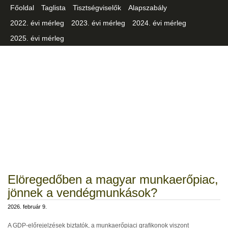
Főoldal
Taglista
Tisztségviselők
Alapszabály
2022. évi mérleg
2023. évi mérleg
2024. évi mérleg
2025. évi mérleg
Csongrád-Csanád Vármegyei
Iparszövetség
Elöregedőben a magyar munkaerőpiac,
jönnek a vendégmunkások?
2026. február 9.
A GDP-előrejelzések biztatók, a munkaerőpiaci grafikonok viszont