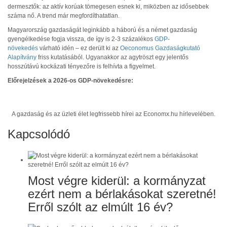
dermesztők: az aktív korúak tömegesen esnek ki, miközben az idősebbek
száma nő. A trend már megfordíthatatlan.
Magyarország gazdaságát leginkább a háború és a német gazdaság
gyengélkedése fogja vissza, de így is 2-3 százalékos
GDP-
növekedés
várható idén – ez derült ki az
Oeconomus Gazdaságkutató
Alapítvány
friss kutatásából. Ugyanakkor az agytröszt egy jelentős
hosszútávú kockázati tényezőre is felhívta a figyelmet.
Előrejelzések a 2026-os GDP-növekedésre:
A gazdaság és az üzleti élet legfrissebb hírei az Economx.hu hírlevelében.
Kapcsolódó
Most végre kiderül: a kormányzat
ezért nem a bérlakásokat szeretné!
Erről szólt az elmúlt 16 év?