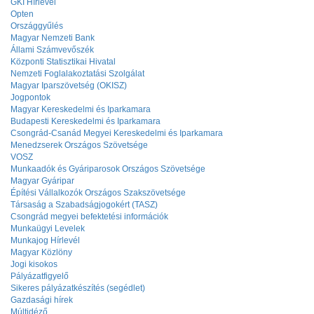
GKI Hírlevél
Opten
Országgyűlés
Magyar Nemzeti Bank
Állami Számvevőszék
Központi Statisztikai Hivatal
Nemzeti Foglalakoztatási Szolgálat
Magyar Iparszövetség (OKISZ)
Jogpontok
Magyar Kereskedelmi és Iparkamara
Budapesti Kereskedelmi és Iparkamara
Csongrád-Csanád Megyei Kereskedelmi és Iparkamara
Menedzserek Országos Szövetsége
VOSZ
Munkaadók és Gyáriparosok Országos Szövetsége
Magyar Gyáripar
Építési Vállalkozók Országos Szakszövetsége
Társaság a Szabadságjogokért (TASZ)
Csongrád megyei befektetési információk
Munkaügyi Levelek
Munkajog Hírlevél
Magyar Közlöny
Jogi kisokos
Pályázatfigyelő
Sikeres pályázatkészítés (segédlet)
Gazdasági hírek
Múltidéző