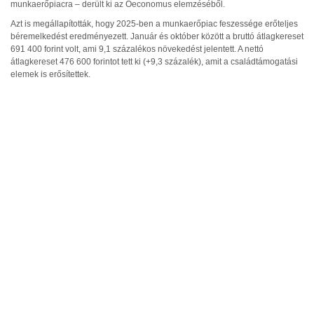
munkaerőpiacra – derült ki az Oeconomus elemzéséből.
Azt is megállapították, hogy 2025-ben a munkaerőpiac feszessége erőteljes
béremelkedést eredményezett. Január és október között a bruttó átlagkereset
691 400 forint volt, ami 9,1 százalékos növekedést jelentett. A nettó
átlagkereset 476 600 forintot tett ki (+9,3 százalék), amit a családtámogatási
elemek is erősítettek.