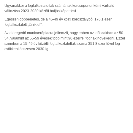
Ugyanakkor a foglalkoztatottak számának korcsoportonkénti várható
változása 2023-2030 között baljós képet fest.
Egészen döbbenetes, de a 45-49 év közti korosztályból 176,1 ezer
foglalkoztatott „tűnik el”.
Az elöregedő munkaerőpiacra jellemző, hogy ebben az időszakban az 50-
54, valamint az 55-59 évesek több mint 90 ezerrel fognak növekedni. Ezzel
szemben a 15-49 év közötti foglalkoztatottak száma 351,8 ezer fővel fog
csökkeni összesen 2030-ig.