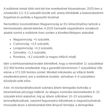
A reálbérek immár több mint két éve emelkednek folyamatosan. 2025-ben a
növekedés 3,2–5,5 százalék közötti volt, amely élénkítette a kiskereskedelmi
forgalmat és javította a fogyasztói bizalmat.
Nemzetközi összevetésben Magyarország az EU élmezőnyéhez tartozik a
bérnövekedés ütemét tekintve. A 2025 harmadik negyedévére vonatkozó
adatok szerint a reálbérek éves szinten a következőképpen alakultak:
Magyarország: +5 százalék,
Csehország: +4,5 százalék,
Lengyelország: +4,3 százalék,
Szlovákia: +1,3 százalék,
Románia: –4,2 százalék (a magas infláció miatt).
Idén a bérfolyamatokat tovább élénkítheti, hogy a minimálbér 11 százalékkal
322 800 forintra emelkedett, míg a garantált bérminimum 7 százalékkal nőtt,
elérve a 373 200 forintos szintet. Mindkét intézkedés az infláció feletti
emelkedést jelent, ami a reálbérek további, várhatóan 4–6 százalékos
bővülését vetíti előre.
A kis- és középvállalkozások számára állami támogatás biztosítja a
béremelések pénzügyi hátterét. Az átlagos nominális béremelkedés 8–10
százalék körül alakulhat, míg az állami szférában 10–15 százalékos
keresetfejlesztések, valamint fegyverpénz-kifizetések is megvalósulhatnak.
Hosszabb távon a bérdinamikát több tényező formálja: a demográfiai