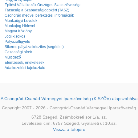
Építési Vállalkozók Országos Szakszövetsége
Társaság a Szabadságjogokért (TASZ)
Csongrád megyei befektetési információk
Munkaügyi Levelek
Munkajog Hírlevél
Magyar Közlöny
Jogi kisokos
Pályázatfigyelő
Sikeres pályázatkészítés (segédlet)
Gazdasági hírek
Múltidéző
Elemzések, értékelések
Adatkezelési tájékoztató
A Csongrád-Csanád Vármegyei Iparszövetség (KISZÖV) alapszabálya
Copyright 2007 - 2026 - Csongrád-Csanád Vármegyei Iparszövetség
6728 Szeged, Zsámbokréti sor 1/a. sz.
Levelezési cím: 6757 Szeged, Gyálaréti út 10.sz.
Vissza a tetejére