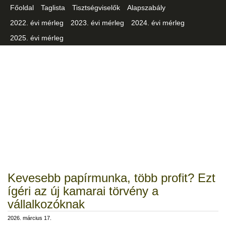
Főoldal
Taglista
Tisztségviselők
Alapszabály
2022. évi mérleg
2023. évi mérleg
2024. évi mérleg
2025. évi mérleg
Csongrád-Csanád Vármegyei
Iparszövetség
Kevesebb papírmunka, több profit? Ezt
ígéri az új kamarai törvény a
vállalkozóknak
2026. március 17.