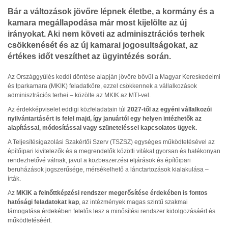
Bár a változások jövőre lépnek életbe, a kormány és a
kamara megállapodása már most kijelölte az új
irányokat. Aki nem követi az adminisztrációs terhek
csökkenését és az új kamarai jogosultságokat, az
értékes időt veszíthet az ügyintézés során.
Az Országgyűlés keddi döntése alapján jövőre bővül a Magyar Kereskedelmi
és Iparkamara (MKIK) feladatköre, ezzel csökkennek a vállalkozások
adminisztrációs terhei – közölte az MKIK az MTI-vel.
Az érdekképviselet eddigi közfeladatain túl
2027-től az egyéni vállalkozói
nyilvántartásért is felel majd, így januártól egy helyen intézhetők az
alapítással, módosítással vagy szüneteléssel kapcsolatos ügyek.
A Teljesítésigazolási Szakértői Szerv (TSZSZ) egységes működtetésével az
építőipari kivitelezők és a megrendelők közötti vitákat gyorsan és hatékonyan
rendezhetővé válnak, javul a közbeszerzési eljárások és építőipari
beruházások jogszerűsége, mérsékelhető a lánctartozások kialakulása –
írták.
Az
MKIK a felnőttképzési rendszer megerősítése érdekében is fontos
hatósági feladatokat kap
, az intézmények magas szintű szakmai
támogatása érdekében felelős lesz a minősítési rendszer kidolgozásáért és
működtetéséért.