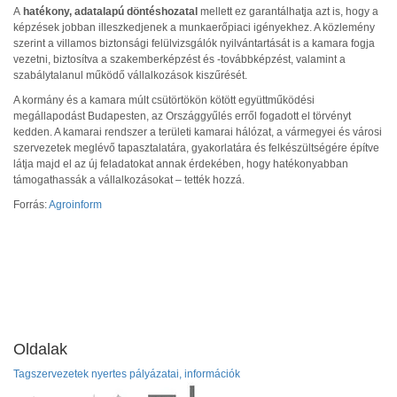
A
hatékony, adatalapú döntéshozatal
mellett ez garantálhatja azt is, hogy a
képzések jobban illeszkedjenek a munkaerőpiaci igényekhez. A közlemény
szerint a villamos biztonsági felülvizsgálók nyilvántartását is a kamara fogja
vezetni, biztosítva a szakemberképzést és -továbbképzést, valamint a
szabálytalanul működő vállalkozások kiszűrését.
A kormány és a kamara múlt csütörtökön kötött együttműködési
megállapodást Budapesten, az Országgyűlés erről fogadott el törvényt
kedden. A kamarai rendszer a területi kamarai hálózat, a vármegyei és városi
szervezetek meglévő tapasztalatára, gyakorlatára és felkészültségére építve
látja majd el az új feladatokat annak érdekében, hogy hatékonyabban
támogathassák a vállalkozásokat – tették hozzá.
Forrás:
Agroinform
Oldalak
Tagszervezetek nyertes pályázatai, információk