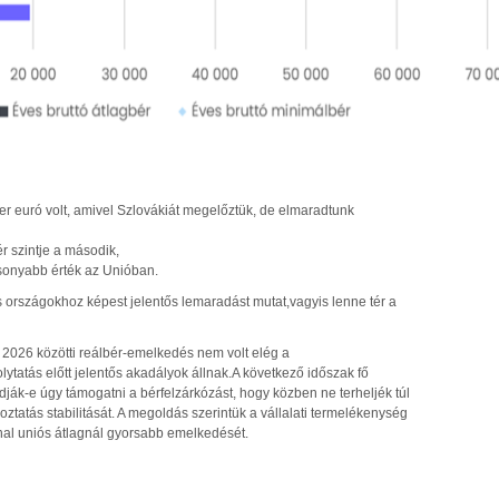
er euró volt, amivel Szlovákiát megelőztük, de elmaradtunk
r szintje a második,
csonyabb érték az Unióban.
s országokhoz képest jelentős lemaradást mutat,
vagyis lenne tér a
 2026 közötti reálbér-emelkedés nem volt elég a
ytatás előtt jelentős akadályok állnak.
A következő időszak fő
dják-e úgy támogatni a bérfelzárkózást, hogy közben ne terheljék túl
oztatás stabilitását. A megoldás szerintük a vállalati termelékenység
al uniós átlagnál gyorsabb emelkedését.