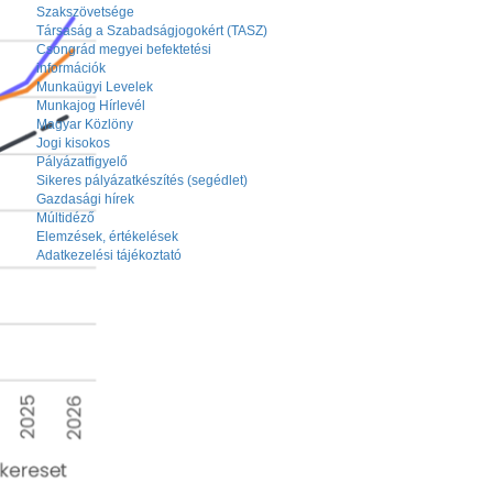
Szakszövetsége
Társaság a Szabadságjogokért (TASZ)
Csongrád megyei befektetési
információk
Munkaügyi Levelek
Munkajog Hírlevél
Magyar Közlöny
Jogi kisokos
Pályázatfigyelő
Sikeres pályázatkészítés (segédlet)
Gazdasági hírek
Múltidéző
Elemzések, értékelések
Adatkezelési tájékoztató