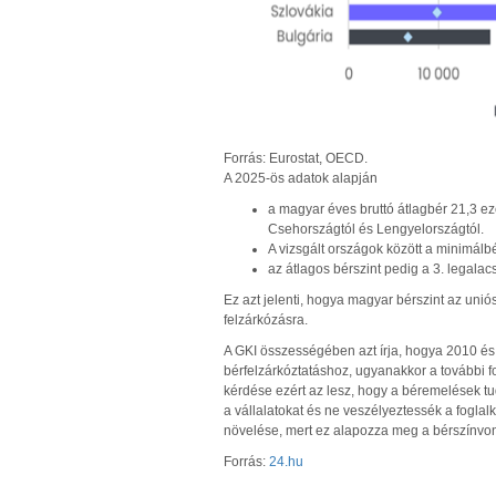
Forrás: Eurostat, OECD.
A 2025-ös adatok alapján
a magyar éves bruttó átlagbér 21,3 ez
Csehországtól és Lengyelországtól.
A vizsgált országok között a minimálbé
az átlagos bérszint pedig a 3. legala
Ez azt jelenti, hogy
a magyar bérszint az unió
felzárkózásra.
A GKI összességében azt írja, hogy
a 2010 és
bérfelzárkóztatáshoz, ugyanakkor a további fol
kérdése ezért az lesz, hogy a béremelések tu
a vállalatokat és ne veszélyeztessék a foglalk
növelése, mert ez alapozza meg a bérszínvon
Forrás:
24.hu