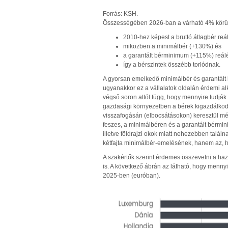
Forrás: KSH.
Összességében 2026-ban a várható 4% körül
2010-hez képest a bruttó átlagbér re
miközben a minimálbér (+130%) és
a garantált bérminimum (+115%) reál
így a bérszintek összébb torlódnak.
A gyorsan emelkedő minimálbér és garantált 
ugyanakkor ez a vállalatok oldalán érdemi alk
végső soron attól függ, hogy mennyire tudjá
gazdasági környezetben a bérek kigazdálkodá
visszafogásán (elbocsátásokon) keresztül mér
feszes, a minimálbéren és a garantált bérmi
illetve földrajzi okok miatt nehezebben találn
kétfajta minimálbér-emelésének, hanem az, 
A szakértők szerint érdemes összevetni a ha
is. A következő ábrán az látható, hogy menny
2025-ben (euróban).