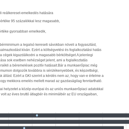
i reálkereset-emelkedés hatására
álértéke 95 százalékkal lesz magasabb,
értéke gyorsabban emelkedik,
bérminimum a legalsó kereseti sávokban növeli a fogyasztást,
almazkodást kíván. Ezért a költségvetési és foglalkoztatási hatás
k a cégek kigazdálkodni a magasabb bérköltséget.
A jelenlegi
sa sok esetben nehézséget jelent, ami a foglalkoztatás
sékli a béremelések pozitív hatásait.
Bár a munkaerőpiac még
nimumon dolgozók továbbra is sérülékenyebbek, és képzettségi,
ak állást. Ezért a GKI szerint a kérdés nem az, hogy van-e értelme a
hogy mekkora emelés mellett marad az gazdaságilag fenntartható.
zai helyzetet a közép-európai és az uniós munkaerőpiaci adatokkal
i volt az éves bruttó átlagbér és minimálbér az EU országaiban,