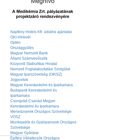
Napfény Hotels Kft. üdülési ajánlatai
GKI Hírlevél
Opten
Országgyűlés
Magyar Nemzeti Bank
Állami Számvevőszék
Központi Statisztikai Hivatal
Nemzeti Foglalakoztatási Szolgálat
Magyar Iparszövetség (OKISZ)
Jogpontok
Magyar Kereskedelmi és Iparkamara
Budapesti Kereskedelmi és
Iparkamara
Csongrád-Csanád Megyei
Kereskedelmi és Iparkamara
Menedzserek Országos Szövetsége
VOSZ
Munkaadók és Gyáriparosok Országos
Szövetsége
Magyar Gyáripar
Építési Vállalkozók Országos