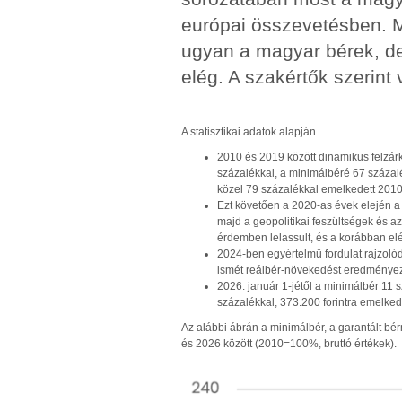
európai összevetésben. M
ugyan a magyar bérek, de
elég. A szakértők szerin
A statisztikai adatok alapján
2010 és 2019 között dinamikus felzárk
százalékkal, a minimálbéré 67 száza
közel 79 százalékkal emelkedett 2010
Ezt követően a 2020-as évek elején a
majd a geopolitikai feszültségek és az
érdemben lelassult, és a korábban elér
2024-ben egyértelmű fordulat rajzolód
ismét reálbér-növekedést eredményezt
2026. január 1-jétől a minimálbér 11 
százalékkal, 373.200 forintra emelkede
Az alábbi ábrán a minimálbér, a garantált bé
és 2026 között (2010=100%, bruttó értékek).