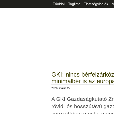
Főoldal
Taglista
Tisztségviselők
A
GKI: nincs bérfelzárkó
minimálbér is az európa
2026. május 27.
A GKI Gazdaságkutató Zrt
rövid- és hosszútávú gaz
sorozatában most a magya