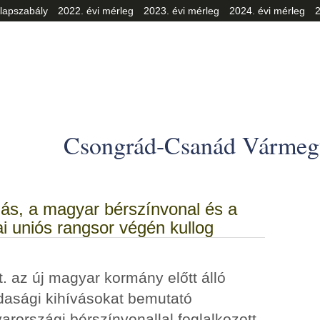
lapszabály
2022. évi mérleg
2023. évi mérleg
2024. évi mérleg
2
Csongrád-Csanád Vármegy
zás, a magyar bérszínvonal és a
i uniós rangsor végén kullog
. az új magyar kormány előtt álló
dasági kihívásokat bemutató
rországi bérszínvonallal foglalkozott,