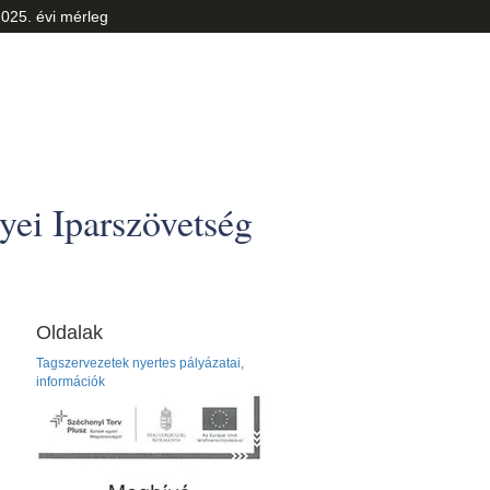
025. évi mérleg
ei Iparszövetség
Oldalak
Tagszervezetek nyertes pályázatai,
információk