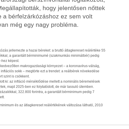
egállapították, hogy jelentősen nőttek
 a bérfelzárkózáshoz ez sem volt
t van még egy nagy probléma.
ózás jellemezte a hazai béreket: a bruttó átlagkereset reálértéke 55
lékkal, a garantált bérminimumé (szakmunkás minimálbér) pedig
-hez képest.
 kedvezőtlen makrogazdasági környezet – a koronavírus-válság,
 inflációs sokk – megtörte ezt a trendet: a reálbérek növekedése
t szint is csökkent.
ott ki: az infláció mérséklődése mellett a nominális béremelések
ek, majd 2025-ben ez folytatódott, de már lassuló ütemben.
százalékkal, 322.800 forintra, a garantált bérminimum pedig 7
tt.
rminimum és az átlagkereset reálértékének változása látható, 2010