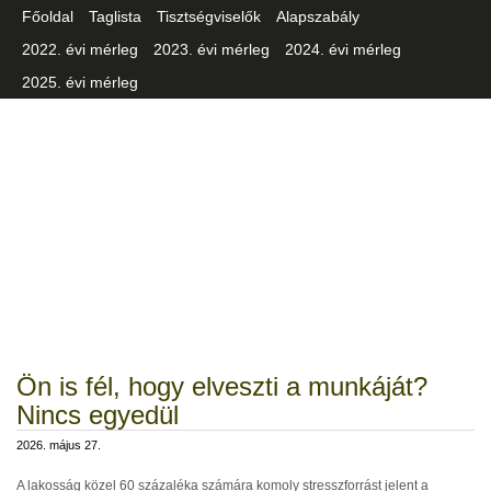
Főoldal
Taglista
Tisztségviselők
Alapszabály
2022. évi mérleg
2023. évi mérleg
2024. évi mérleg
2025. évi mérleg
Csongrád-Csanád Vármegyei
Iparszövetség
Ön is fél, hogy elveszti a munkáját?
Nincs egyedül
2026. május 27.
A lakosság közel 60 százaléka számára komoly stresszforrást jelent a