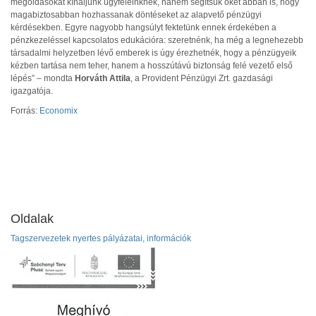
megoldásokat kínáljunk ügyfeleinknek, hanem segítsük őket abban is, hogy
magabiztosabban hozhassanak döntéseket az alapvető pénzügyi
kérdésekben. Egyre nagyobb hangsúlyt fektetünk ennek érdekében a
pénzkezeléssel kapcsolatos edukációra: szeretnénk, ha még a legnehezebb
társadalmi helyzetben lévő emberek is úgy érezhetnék, hogy a pénzügyeik
kézben tartása nem teher, hanem a hosszútávú biztonság felé vezető első
lépés” – mondta
Horváth Attila
, a Provident Pénzügyi Zrt. gazdasági
igazgatója.
Forrás:
Economix
Oldalak
Tagszervezetek nyertes pályázatai, információk