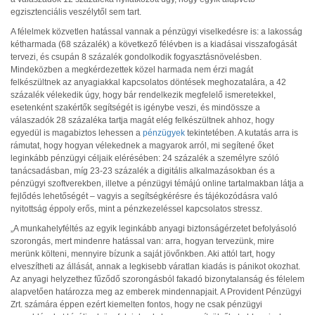
egzisztenciális veszélytől sem tart.
A félelmek közvetlen hatással vannak a pénzügyi viselkedésre is: a lakosság
kétharmada (68 százalék) a következő félévben is a kiadásai visszafogását
tervezi, és csupán 8 százalék gondolkodik fogyasztásnövelésben.
Mindeközben a megkérdezettek közel harmada nem érzi magát
felkészültnek az anyagiakkal kapcsolatos döntések meghozatalára, a 42
százalék vélekedik úgy, hogy bár rendelkezik megfelelő ismeretekkel,
esetenként szakértők segítségét is igénybe veszi, és mindössze a
válaszadók 28 százaléka tartja magát elég felkészültnek ahhoz, hogy
egyedül is magabiztos lehessen a
pénzügyek
tekintetében. A kutatás arra is
rámutat, hogy hogyan vélekednek a magyarok arról, mi segítené őket
leginkább pénzügyi céljaik elérésében: 24 százalék a személyre szóló
tanácsadásban, míg 23-23 százalék a digitális alkalmazásokban és a
pénzügyi szoftverekben, illetve a pénzügyi témájú online tartalmakban látja a
fejlődés lehetőségét – vagyis a segítségkérésre és tájékozódásra való
nyitottság éppoly erős, mint a pénzkezeléssel kapcsolatos stressz.
„A munkahelyféltés az egyik leginkább anyagi biztonságérzetet befolyásoló
szorongás, mert mindenre hatással van: arra, hogyan tervezünk, mire
merünk költeni, mennyire bízunk a saját jövőnkben. Aki attól tart, hogy
elveszítheti az állását, annak a legkisebb váratlan kiadás is pánikot okozhat.
Az anyagi helyzethez fűződő szorongásból fakadó bizonytalanság és félelem
alapvetően határozza meg az emberek mindennapjait. A Provident Pénzügyi
Zrt. számára éppen ezért kiemelten fontos, hogy ne csak pénzügyi