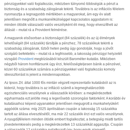
pénzügyekkel való foglalkozás, miközben túlnyomó többségük a pénzt a
biztonság és a szabadság zálogának tekinti. Továbbra is az inflációs félelem
nyomasztja a legnagyobb mértékben a magyarokat, ám egy év alatt
jelentősen megnőtt a munkanélküliséggel kapcsolatos aggodalom is:
minden ötödik válaszadó valós veszélyként éli meg, hogy elveszítheti az
állását – mutat rá a Provident felmérése.
A magyarok elsősorban a biztonságot (84 százalék) és az új élmények
lehetőségét (84 százalék) társítják a pénzhez, 78 százalékuk tekinti a
szabadság zálogának, tízből heten pedig úgy gondolják, hogy a jövőt
szolgáló befektetés – mutat rá a legfrissebb, a lakosság pénzügyi helyzetét
vizsgáló
Provident
megbízásából készült Barométer-kutatás. Miközben
négyből három honfitársunk úgy érzi, felelősségteljesen bánik a pénzével,
közel 60 százalékuk számára a pénzügyekkel való foglalkozás komoly
stresszforrást is jelent a mindennapokban.
Az Ipsos Zrt. által 1000 fős mintán végzett reprezentatív kutatásból az is
kiderül, hogy továbbra is az infláció számít a legmeghatározóbb
egzisztenciális veszélynek a válaszadók körében: a megkérdezettek
egyharmada ezt jelölte meg a legerősebb szorongási faktorként. A korábbi év
kutatásaihoz képest ugyanakkor jelentősen megugrott a munkahelyükért
aggódók száma: míg 2025 áprilisában csupán a lakosság 15 százaléka
tartott az állása elvesztésétől, ma már 22 százalék érzi ezt valós veszélynek.
A nyugdíjfélelem minden ötödik embert foglalkoztat, a betegség miatti tartós
jövedelemkiesés pedig a megkérdezettek 13 százalékát aggasztja. Csupán
a válaszadók 12 százaléka nyilatkozott úgy, hogy egyik alapvető