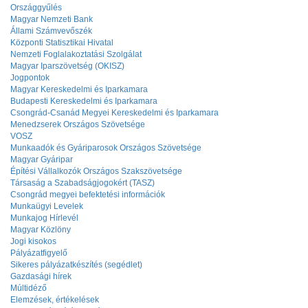
Országgyűlés
Magyar Nemzeti Bank
Állami Számvevőszék
Központi Statisztikai Hivatal
Nemzeti Foglalakoztatási Szolgálat
Magyar Iparszövetség (OKISZ)
Jogpontok
Magyar Kereskedelmi és Iparkamara
Budapesti Kereskedelmi és Iparkamara
Csongrád-Csanád Megyei Kereskedelmi és Iparkamara
Menedzserek Országos Szövetsége
VOSZ
Munkaadók és Gyáriparosok Országos Szövetsége
Magyar Gyáripar
Építési Vállalkozók Országos Szakszövetsége
Társaság a Szabadságjogokért (TASZ)
Csongrád megyei befektetési információk
Munkaügyi Levelek
Munkajog Hírlevél
Magyar Közlöny
Jogi kisokos
Pályázatfigyelő
Sikeres pályázatkészítés (segédlet)
Gazdasági hírek
Múltidéző
Elemzések, értékelések